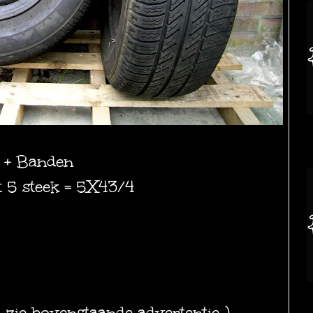
n + Banden
t 5 steek = 5X43/4
)
( zie bovenstaande advertentie )