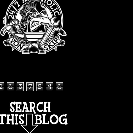
TOTAL PAGEVIEWS
2
6
3
7
8
4
6