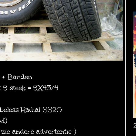
n + Banden
t 5 steek = 5X43/4
ubeless Radial SS20
+M)
 zie andere advertentie )