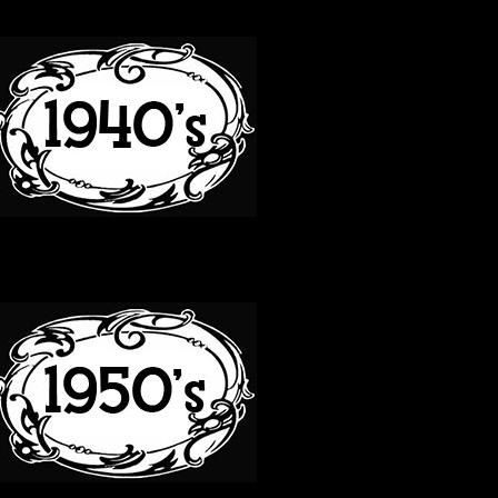
40S
50S