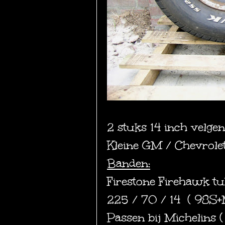
2 stuks 14 inch velge
Kleine GM / Chevrole
Banden:
Firestone Firehawk t
225 / 70 / 14 ( 98S
Passen bij Michelins (